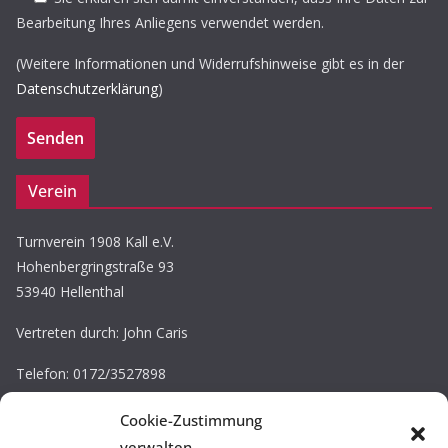
Bearbeitung Ihres Anliegens verwendet werden.
(Weitere Informationen und Widerrufshinweise gibt es in der
Datenschutzerklärung
)
Verein
Turnverein 1908 Kall e.V.
Hohenbergringstraße 93
53940 Hellenthal
Vertreten durch: John Caris
Telefon: 0172/3527898
E-Mail: john.caris@tv-kall.de
Cookie-Zustimmung
Eintragung im Vereinsregister.
verwalten