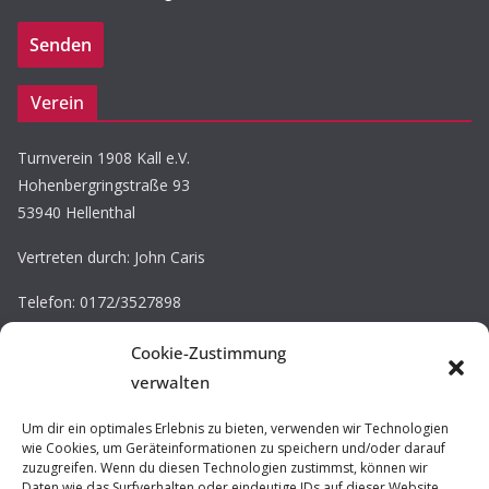
Verein
Turnverein 1908 Kall e.V.
Hohenbergringstraße 93
53940 Hellenthal
Vertreten durch: John Caris
Telefon: 0172/3527898
E-Mail: john.caris@tv-kall.de
Cookie-Zustimmung
Eintragung im Vereinsregister.
verwalten
Registergericht: Amtsgericht Düren
Registernummer: VR 30220
Um dir ein optimales Erlebnis zu bieten, verwenden wir Technologien
wie Cookies, um Geräteinformationen zu speichern und/oder darauf
zuzugreifen. Wenn du diesen Technologien zustimmst, können wir
Impressum / Datenschutz
Daten wie das Surfverhalten oder eindeutige IDs auf dieser Website