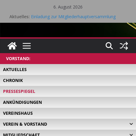
Zum
6. August 2026
Inhalt
Aktuelles:
Einladung zur Mitgliederhauptversammlung
springen
Eifel Cup – LK Turnier
Mitgliederhauptversammlung 18.05.2026
Saisonrückblick 2025 / 2026 Tischtennis – TV Kall
Gesamtvorstandssitzung – 21. April 2026
VORSTAND:
AKTUELLES
CHRONIK
PRESSESPIEGEL
ANKÜNDIGUNGEN
VEREINSHAUS
VEREIN & VORSTAND
MITGLIEDSCHAFT