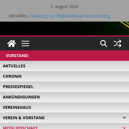
Zum
6. August 2026
Inhalt
Aktuelles:
Einladung zur Mitgliederhauptversammlung
springen
Eifel Cup – LK Turnier
Mitgliederhauptversammlung 18.05.2026
Saisonrückblick 2025 / 2026 Tischtennis – TV Kall
Gesamtvorstandssitzung – 21. April 2026
VORSTAND:
AKTUELLES
CHRONIK
PRESSESPIEGEL
ANKÜNDIGUNGEN
VEREINSHAUS
VEREIN & VORSTAND
MITGLIEDSCHAFT