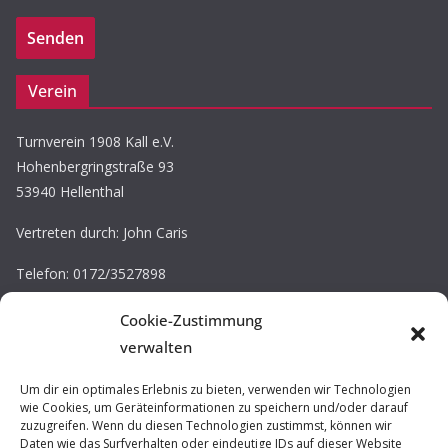
Verein
Turnverein 1908 Kall e.V.
Hohenbergringstraße 93
53940 Hellenthal
Vertreten durch: John Caris
Telefon: 0172/3527898
E-Mail: john.caris@tv-kall.de
Cookie-Zustimmung
Eintragung im Vereinsregister.
verwalten
Registergericht: Amtsgericht Düren
Registernummer: VR 30220
Um dir ein optimales Erlebnis zu bieten, verwenden wir Technologien
wie Cookies, um Geräteinformationen zu speichern und/oder darauf
zuzugreifen. Wenn du diesen Technologien zustimmst, können wir
Impressum / Datenschutz
Daten wie das Surfverhalten oder eindeutige IDs auf dieser Website