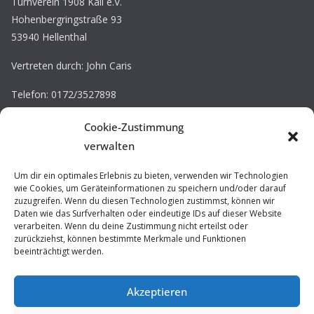
Turnverein 1908 Kall e.V.
Hohenbergringstraße 93
53940 Hellenthal
Vertreten durch: John Caris
Telefon: 0172/3527898
E-Mail: john.caris@tv-kall.de
Cookie-Zustimmung
Eintragung im Vereinsregister.
verwalten
Registergericht: Amtsgericht Düren
Registernummer: VR 30220
Um dir ein optimales Erlebnis zu bieten, verwenden wir Technologien
wie Cookies, um Geräteinformationen zu speichern und/oder darauf
zuzugreifen. Wenn du diesen Technologien zustimmst, können wir
Impressum / Datenschutz
Daten wie das Surfverhalten oder eindeutige IDs auf dieser Website
verarbeiten. Wenn du deine Zustimmung nicht erteilst oder
Prävention
zurückziehst, können bestimmte Merkmale und Funktionen
beeinträchtigt werden.
Akzeptieren