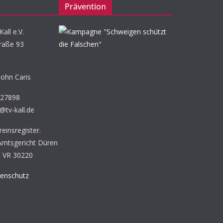
Prävention
all e.V.
raße 93
John Caris
527898
s@tv-kall.de
einsregister.
 Amtsgericht Düren
 VR 30220
enschutz