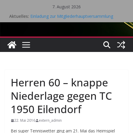
Zum
7. August 2026
Inhalt
Aktuelles:
Einladung zur Mitgliederhauptversammlung
springen
Eifel Cup – LK Turnier
Mitgliederhauptversammlung 18.05.2026
Saisonrückblick 2025 / 2026 Tischtennis – TV Kall
Gesamtvorstandssitzung – 21. April 2026
Herren 60 – knappe
Niederlage gegen TC
1950 Eilendorf
22. Mai 2016
extern_admin
Bei super Tenniswetter ging am 21. Mai das Heimspiel