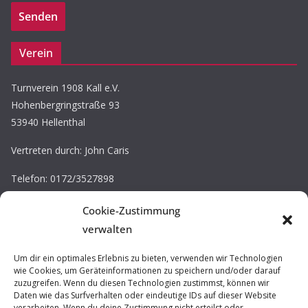
Verein
Turnverein 1908 Kall e.V.
Hohenbergringstraße 93
53940 Hellenthal
Vertreten durch: John Caris
Telefon: 0172/3527898
E-Mail: john.caris@tv-kall.de
Cookie-Zustimmung
Eintragung im Vereinsregister.
verwalten
Registergericht: Amtsgericht Düren
Registernummer: VR 30220
Um dir ein optimales Erlebnis zu bieten, verwenden wir Technologien
wie Cookies, um Geräteinformationen zu speichern und/oder darauf
zuzugreifen. Wenn du diesen Technologien zustimmst, können wir
Impressum / Datenschutz
Daten wie das Surfverhalten oder eindeutige IDs auf dieser Website
verarbeiten. Wenn du deine Zustimmung nicht erteilst oder