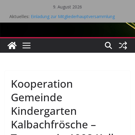
Zum
9. August 2026
Inhalt
Aktuelles:
Einladung zur Mitgliederhauptversammlung
springen
Eifel Cup – LK Turnier
Mitgliederhauptversammlung 18.05.2026
Saisonrückblick 2025 / 2026 Tischtennis – TV Kall
Gesamtvorstandssitzung – 21. April 2026
Kooperation
Gemeinde
Kindergarten
Kalbachfrösche –