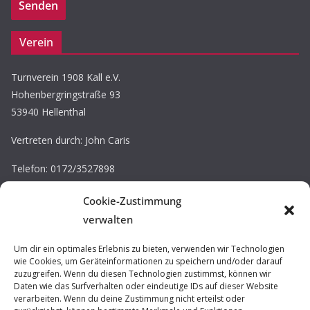
Verein
Turnverein 1908 Kall e.V.
Hohenbergringstraße 93
53940 Hellenthal
Vertreten durch: John Caris
Telefon: 0172/3527898
E-Mail: john.caris@tv-kall.de
Cookie-Zustimmung
Eintragung im Vereinsregister.
verwalten
Registergericht: Amtsgericht Düren
Registernummer: VR 30220
Um dir ein optimales Erlebnis zu bieten, verwenden wir Technologien
wie Cookies, um Geräteinformationen zu speichern und/oder darauf
zuzugreifen. Wenn du diesen Technologien zustimmst, können wir
Impressum / Datenschutz
Daten wie das Surfverhalten oder eindeutige IDs auf dieser Website
verarbeiten. Wenn du deine Zustimmung nicht erteilst oder
Prävention