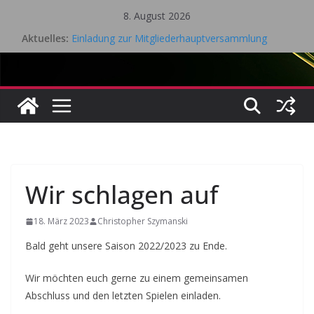
Zum
8. August 2026
Inhalt
Aktuelles:
Einladung zur Mitgliederhauptversammlung
springen
Eifel Cup – LK Turnier
Mitgliederhauptversammlung 18.05.2026
Saisonrückblick 2025 / 2026 Tischtennis – TV Kall
Gesamtvorstandssitzung – 21. April 2026
Wir schlagen auf
18. März 2023
Christopher Szymanski
Bald geht unsere Saison 2022/2023 zu Ende.
Wir möchten euch gerne zu einem gemeinsamen
Abschluss und den letzten Spielen einladen.