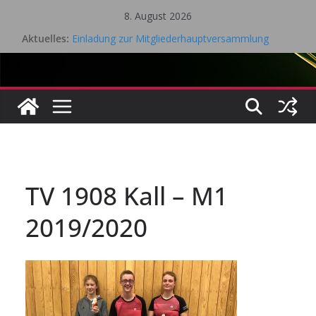
Zum
8. August 2026
Inhalt
Aktuelles:
Einladung zur Mitgliederhauptversammlung
springen
Eifel Cup – LK Turnier
Mitgliederhauptversammlung 18.05.2026
Saisonrückblick 2025 / 2026 Tischtennis – TV Kall
Gesamtvorstandssitzung – 21. April 2026
TV 1908 Kall – M1
2019/2020