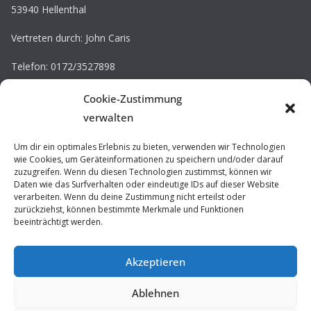
53940 Hellenthal
Vertreten durch: John Caris
Telefon: 0172/3527898
E-Mail: john.caris@tv-kall.de
Cookie-Zustimmung
Eintragung im Vereinsregister.
verwalten
Registergericht: Amtsgericht Düren
Registernummer: VR 30220
Um dir ein optimales Erlebnis zu bieten, verwenden wir Technologien
wie Cookies, um Geräteinformationen zu speichern und/oder darauf
zuzugreifen. Wenn du diesen Technologien zustimmst, können wir
Impressum / Datenschutz
Daten wie das Surfverhalten oder eindeutige IDs auf dieser Website
verarbeiten. Wenn du deine Zustimmung nicht erteilst oder
Prävention
zurückziehst, können bestimmte Merkmale und Funktionen
beeinträchtigt werden.
Akzeptieren
Ablehnen