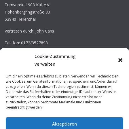
Turnverein 1908 Kall e.V.
Hohenbergringstraße 93
53940 Hellenthal
Vertreten durch: John Caris
Telefon: 0172/3527898
E-Mail: john.caris@tv-kall.de
Cookie-Zustimmung
Eintragung im Vereinsregister.
verwalten
Registergericht: Amtsgericht Düren
Registernummer: VR 30220
Um dir ein optimales Erlebnis zu bieten, verwenden wir Technologien
wie Cookies, um Geräteinformationen zu speichern und/oder darauf
zuzugreifen. Wenn du diesen Technologien zustimmst, können wir
Impressum / Datenschutz
Daten wie das Surfverhalten oder eindeutige IDs auf dieser Website
verarbeiten. Wenn du deine Zustimmung nicht erteilst oder
Prävention
zurückziehst, können bestimmte Merkmale und Funktionen
beeinträchtigt werden.
Akzeptieren