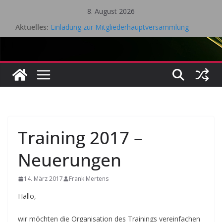
Zum
8. August 2026
Inhalt
Aktuelles:
Einladung zur Mitgliederhauptversammlung
springen
Eifel Cup – LK Turnier
Mitgliederhauptversammlung 18.05.2026
Saisonrückblick 2025 / 2026 Tischtennis – TV Kall
Gesamtvorstandssitzung – 21. April 2026
Training 2017 –
Neuerungen
14. März 2017
Frank Mertens
Hallo,
wir möchten die Organisation des Trainings vereinfachen