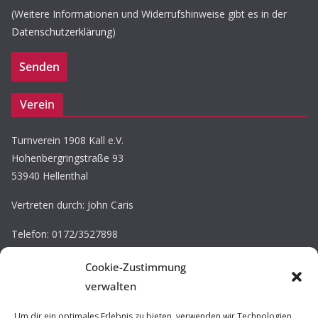
(Weitere Informationen und Widerrufshinweise gibt es in der
Datenschutzerklärung
)
Verein
Turnverein 1908 Kall e.V.
Hohenbergringstraße 93
53940 Hellenthal
Vertreten durch: John Caris
Telefon: 0172/3527898
E-Mail: john.caris@tv-kall.de
Cookie-Zustimmung
Eintragung im Vereinsregister.
verwalten
Registergericht: Amtsgericht Düren
Registernummer: VR 30220
Um dir ein optimales Erlebnis zu bieten, verwenden wir Technologien