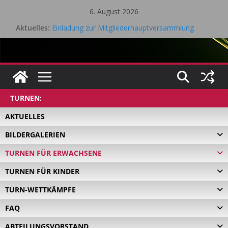
Zum
6. August 2026
Inhalt
Aktuelles:
Einladung zur Mitgliederhauptversammlung
springen
Eifel Cup – LK Turnier
Mitgliederhauptversammlung 18.05.2026
Saisonrückblick 2025 / 2026 Tischtennis – TV Kall
Gesamtvorstandssitzung – 21. April 2026
TURNEN:
AKTUELLES
BILDERGALERIEN
TURNEN FÜR ERWACHSENE
TURNEN FÜR KINDER
TURN-WETTKÄMPFE
FAQ
ABTEILUNGSVORSTAND