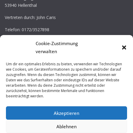
53940 Hellenthal
Vertreten durch: John Caris
Telefon: 0172/3527898
E-Mail: john.caris@tv-kall.de
Cookie-Zustimmung
Eintragung im Vereinsregister.
verwalten
Registergericht: Amtsgericht Düren
Registernummer: VR 30220
Um dir ein optimales Erlebnis zu bieten, verwenden wir Technologien
wie Cookies, um Geräteinformationen zu speichern und/oder darauf
zuzugreifen. Wenn du diesen Technologien zustimmst, können wir
Impressum / Datenschutz
Daten wie das Surfverhalten oder eindeutige IDs auf dieser Website
verarbeiten. Wenn du deine Zustimmung nicht erteilst oder
Prävention
zurückziehst, können bestimmte Merkmale und Funktionen
beeinträchtigt werden.
Akzeptieren
Ablehnen