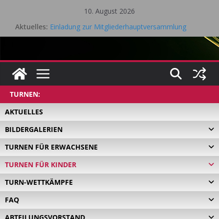
Zum
10. August 2026
Inhalt
Aktuelles:
Einladung zur Mitgliederhauptversammlung
springen
Eifel Cup – LK Turnier
Mitgliederhauptversammlung 18.05.2026
Saisonrückblick 2025 / 2026 Tischtennis – TV Kall
Gesamtvorstandssitzung – 21. April 2026
TURNEN:
AKTUELLES
BILDERGALERIEN
TURNEN FÜR ERWACHSENE
TURNEN FÜR KINDER
TURN-WETTKÄMPFE
FAQ
ABTEILUNGSVORSTAND