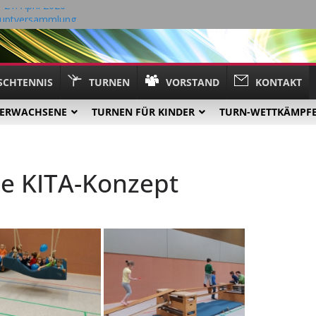
21. April 2026
hauptversammlung
ng 18.05.2026
6 Tischtennis – TV Kall
SCHTENNIS
TURNEN
VORSTAND
KONTAKT
 ERWACHSENE
TURNEN FÜR KINDER
TURN-WETTKÄMPF
ie KITA-Konzept