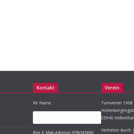
Kontakt
Verein
Ihr Name
Turnverein 1908 K
Hohenbergringst
53940 Hellenthal
Vertreten durch: 
Ihre E-Mail-Adresse (Pflichtfeld)