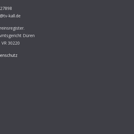
527898
s@tv-kall.de
einsregister.
 Amtsgericht Düren
 VR 30220
enschutz