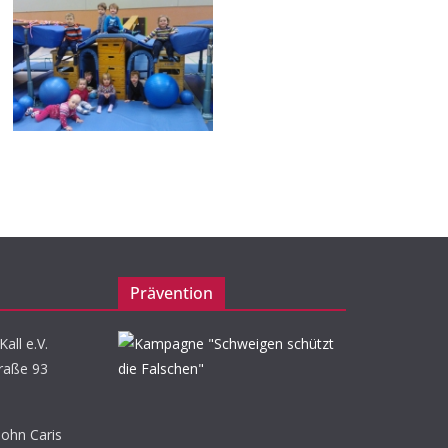
Prävention
all e.V.
raße 93
John Caris