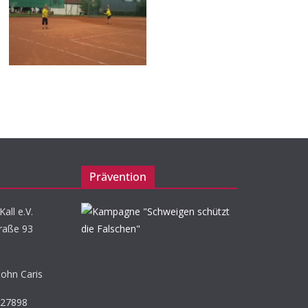
Prävention
all e.V.
raße 93
John Caris
527898