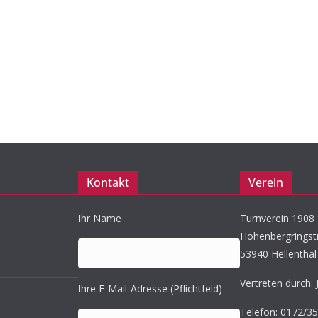
Kontakt
Verein
Ihr Name
Turnverein 1908 K
Hohenbergringst
53940 Hellenthal
Vertreten durch: 
Ihre E-Mail-Adresse (Pflichtfeld)
Telefon: 0172/3