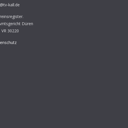
s@tv-kall.de
einsregister.
 Amtsgericht Düren
 VR 30220
enschutz