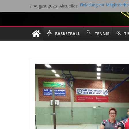
Zum
Aktuelles:
Einladung zur Mitglieder
7. August 2026
Inhalt
Eifel Cup – LK Turnier
Mitgliederhauptversammlu
springen
Saisonrückblick 2025 / 202
Gesamtvorstandssitzung – 
BASKETBALL
TENNIS
TI