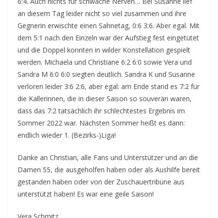
6:4. Auch nichts für schwache Nerven… Bei Susanne lief
an diesem Tag leider nicht so viel zusammen und ihre
Gegnerin erwischte einen Sahnetag, 0:6 3:6. Aber egal. Mit
dem 5:1 nach den Einzeln war der Aufstieg fest eingetütet
und die Doppel konnten in wilder Konstellation gespielt
werden. Michaela und Christiane 6:2 6:0 sowie Vera und
Sandra M 6:0 6:0 siegten deutlich. Sandra K und Susanne
verloren leider 3:6 2:6, aber egal: am Ende stand es 7:2 für
die Kallerinnen, die in dieser Saison so souverän waren,
dass das 7:2 tatsächlich ihr schlechtestes Ergebnis im
Sommer 2022 war. Nächsten Sommer heißt es dann:
endlich wieder 1. (Bezirks-)Liga!
Danke an Christian, alle Fans und Unterstützer und an die
Damen 55, die ausgeholfen haben oder als Aushilfe bereit
gestanden haben oder von der Zuschauertribüne aus
unterstützt haben! Es war eine geile Saison!
Vera Schmitz