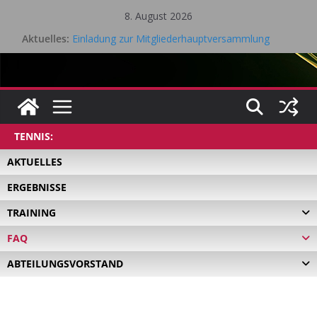
Zum
8. August 2026
Inhalt
Aktuelles:
Einladung zur Mitgliederhauptversammlung
springen
Eifel Cup – LK Turnier
Mitgliederhauptversammlung 18.05.2026
Saisonrückblick 2025 / 2026 Tischtennis – TV Kall
Gesamtvorstandssitzung – 21. April 2026
TENNIS:
AKTUELLES
ERGEBNISSE
TRAINING
FAQ
ABTEILUNGSVORSTAND