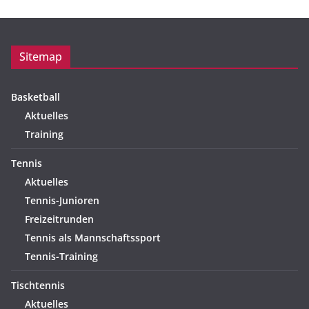
Sitemap
Basketball
Aktuelles
Training
Tennis
Aktuelles
Tennis-Junioren
Freizeitrunden
Tennis als Mannschaftssport
Tennis-Training
Tischtennis
Aktuelles