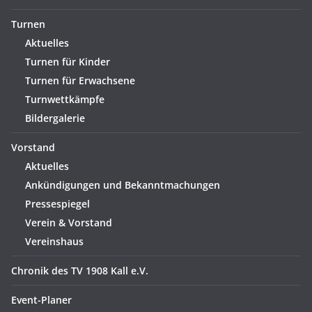
Turnen
Aktuelles
Turnen für Kinder
Turnen für Erwachsene
Turnwettkämpfe
Bildergalerie
Vorstand
Aktuelles
Ankündigungen und Bekanntmachungen
Pressespiegel
Verein & Vorstand
Vereinshaus
Chronik des TV 1908 Kall e.V.
Event-Planer