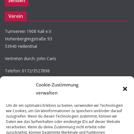
Verein
Turnverein 1908 Kall e.V.
Hohenbergringstraße 93
53940 Hellenthal
Vertreten durch: John Caris
Telefon: 0172/3527898
E-Mail: john.caris@tv-kall.de
Cookie-Zustimmung
Eintragung im Vereinsregister.
verwalten
Registergericht: Amtsgericht Düren
Registernummer: VR 30220
Um dir ein optimales Erlebnis zu bieten, verwenden wir Technologien
wie Cookies, um Geräteinformationen zu speichern und/oder darauf
zuzugreifen. Wenn du diesen Technologien zustimmst, können wir
Impressum / Datenschutz
Daten wie das Surfverhalten oder eindeutige IDs auf dieser Website
verarbeiten. Wenn du deine Zustimmung nicht erteilst oder
Prävention
zurückziehst, können bestimmte Merkmale und Funktionen