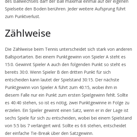
des Ballwechsels darf der Ball maximal einmal auf der eigenen
Spielseite den Boden berühren. Jeder weitere Aufsprung führt
zum Punktverlust.
Zählweise
Die Zählweise beim Tennis unterscheidet sich stark von anderen
Ballsportarten. Bei einem Punktgewinn von Spieler A steht es
15:0. Gewinnt Spieler A auch den folgenden Punkt so steht es
bereits 30:0. Wenn Spieler B den dritten Punkt für sich
entscheiden kann lautet der Spielstand 30:15. Der nächste
Punktgewinn von Spieler A führt zum 40:15, wobei ihm in
diesem Falle nur ein Punkt zum ersten Spielgewinn fehlt. Sollte
es 40:40 stehen, so ist es nötig, zwei Punktgewinne in Folge zu
erzielen. Ein Spieler gewinnt einen Satz, wenn er in der Lage ist
sechs Spiele für sich zu entscheiden, wobei bei einem Spielstand
von 5:5 bis 7 verlängert wird. Sollte es 6:6 stehen, entscheidet
der einfache Tie-Break über den Satzgewinn.