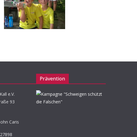
Prävention
all e.V.
raße 93
John Caris
527898