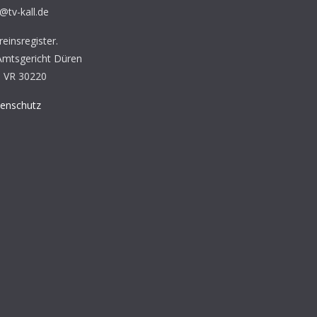
s@tv-kall.de
einsregister.
 Amtsgericht Düren
 VR 30220
enschutz