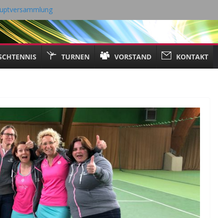
hauptversammlung
ng 18.05.2026
6 Tischtennis – TV Kall
21. April 2026
SCHTENNIS
TURNEN
VORSTAND
KONTAKT