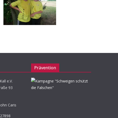
Prävention
all e.V.
raße 93
John Caris
527898