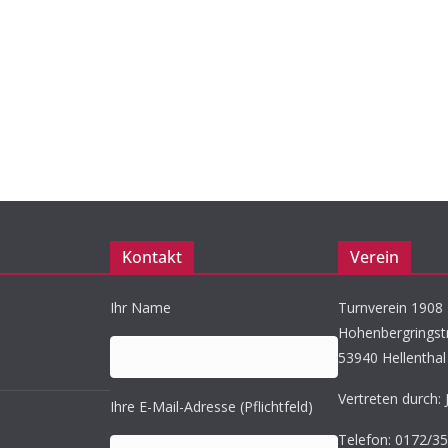
Kontakt
Verein
Ihr Name
Turnverein 1908 K
Hohenbergringst
53940 Hellenthal
Vertreten durch: 
Ihre E-Mail-Adresse (Pflichtfeld)
Telefon: 0172/3