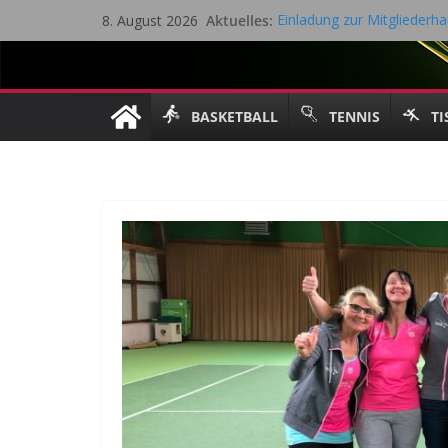
Zum
Aktuelles:
Einladung zur Mitglieder
8. August 2026
Inhalt
Eifel Cup – LK Turnier
Mitgliederhauptversammlu
springen
Saisonrückblick 2025 / 202
Gesamtvorstandssitzung – 
BASKETBALL
TENNIS
TI