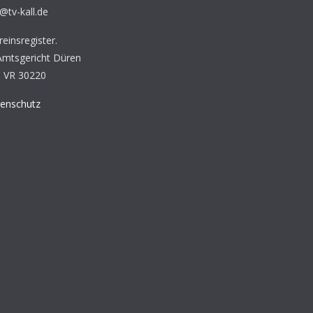
s@tv-kall.de
einsregister.
 Amtsgericht Düren
 VR 30220
enschutz